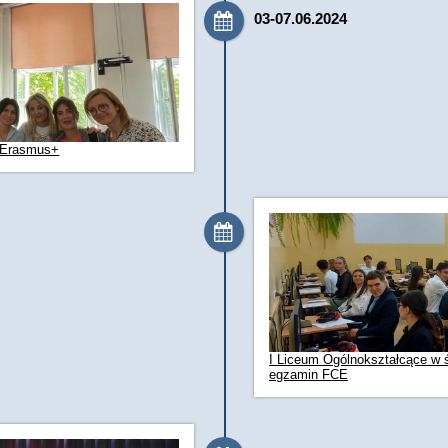
03-07.06.2024
m Erasmus+
I Liceum Ogólnokształcące w ś
egzamin FCE