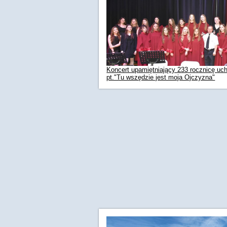
Koncert upamiętniający 233 rocznicę uch
pt."Tu wszędzie jest moja Ojczyzna"