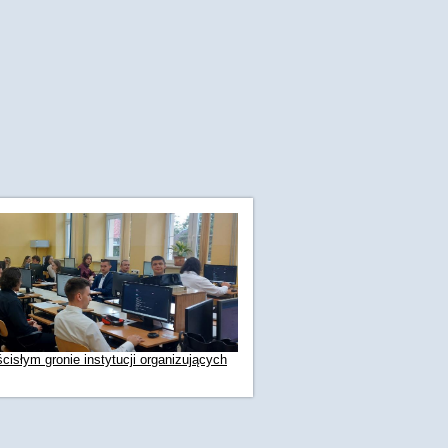
cisłym gronie instytucji organizujących