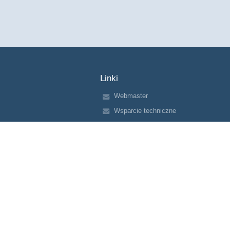
Linki
Webmaster
Wsparcie techniczne
Deklaracja dostępności
Informacje prawne
Polityka prywatności
Metryczka
Mapa strony
O nas
Kontakt
Aktualności