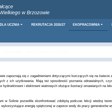
ałcące
 Wielkiego w Brzozowie
DLA UCZNIA
REKRUTACJA 2026/27
EKOPRACOWNIA
A
\
DZIAŁANIA
\
WYCIECZKA EDUKACYJNA
zniowie zapoznają się z zagadnieniami dotyczącymi kurczących się na świecie
ych z ich użytkowania. Mają też sposobność poznania odnawialnych, czyst
 hydroektrowni i elektrowni wiatrowych służące ilustracji omawianych na lek
ni w Solinie pozwoliła skonfrontować zdobytą podczas lekcji wiedzę teor
ny wykorzystujące energię spiętrzonej w zaporze wody do pracy generatorów w