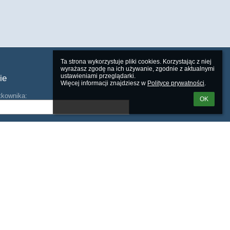
Ta strona wykorzystuje pliki cookies. Korzystając z niej 
wyrażasz zgodę na ich używanie, zgodnie z aktualnymi 
ustawieniami przeglądarki.

ie
Więcej informacji znajdziesz w 
Polityce prywatności
.
tkownika:
OK
m loginu lub hasła