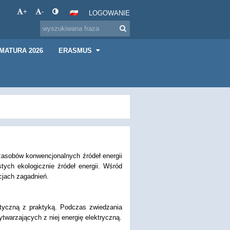
+
-
LOGOWANIE
MATURA 2026
ERASMUS
 zasobów konwencjonalnych źródeł energii
ych ekologicznie źródeł energii. Wśród
cjach zagadnień.
etyczną z praktyką. Podczas zwiedzania
ytwarzających z niej energię elektryczną.