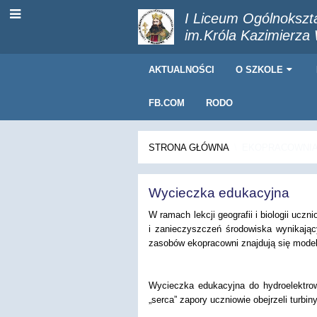
I Liceum Ogólnokszt
im.Króla Kazimierza
AKTUALNOŚCI
O SZKOLE
FB.COM
RODO
STRONA GŁÓWNA
\
EKOPRACOWNI
Wycieczka
Wycieczka edukacyjna
edukacyjna
W ramach lekcji geografii i biologii uc
i zanieczyszczeń środowiska wynikając
zasobów ekopracowni znajdują się modele
Wycieczka edukacyjna do hydroelektrow
„serca” zapory uczniowie obejrzeli turbi