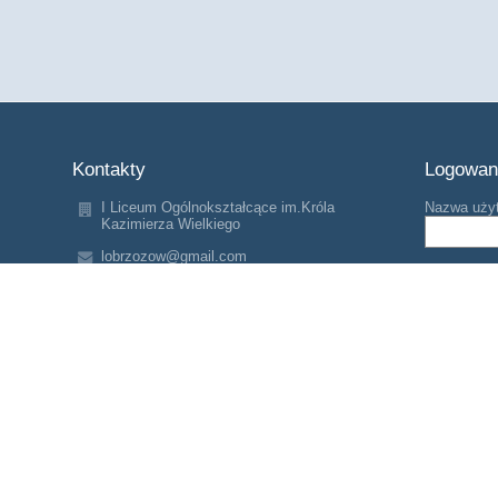
Kontakty
Logowan
I Liceum Ogólnokształcące im.Króla
Nazwa uży
Kazimierza Wielkiego
lobrzozow@gmail.com
Hasło:
lobrzozow@gmail.com
lobrzozow@gmail.com
(+48) 013 4341774;tel.kom: 500232833
ul.W.Pańki 2 36-200 Brzozów
Zapomniałe
36-200 Brzozów
Poland
mgr Dorota Kamińska