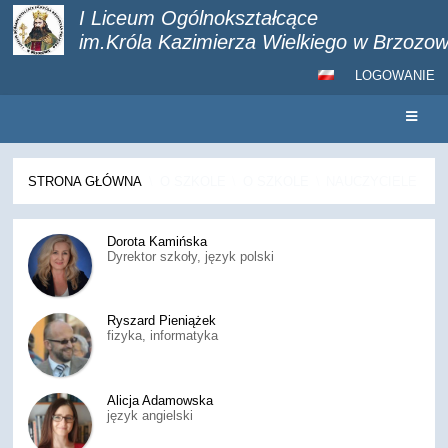
I Liceum Ogólnokształcące
im.Króla Kazimierza Wielkiego w Brzozow
LOGOWANIE
STRONA GŁÓWNA
\
O SZKOLE
\
O SZKOLE
\
NAUCZYCIELE
Nauczyciele
Dorota Kamińska
Dyrektor szkoły, język polski
Ryszard Pieniążek
fizyka, informatyka
Alicja Adamowska
język angielski