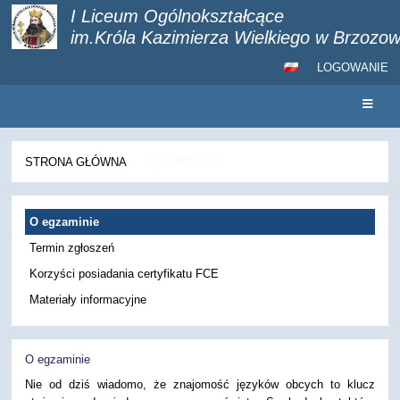
I Liceum Ogólnokształcące
im.Króla Kazimierza Wielkiego w Brzozow
LOGOWANIE
STRONA GŁÓWNA
\
EGZAMIN FCE
Egzamin
FCE
O egzaminie
Termin zgłoszeń
Korzyści posiadania certyfikatu FCE
Materiały informacyjne
O egzaminie
Nie od dziś wiadomo, że znajomość języków obcych to klucz