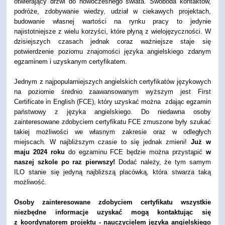
otwierający drzwi do nowoczesnego świata. Swoboda kontaktów,
podróże, zdobywanie wiedzy, udział w ciekawych projektach,
budowanie własnej wartości na rynku pracy to jedynie
najistotniejsze z wielu korzyści, które płyną z wielojęzyczności. W
dzisiejszych czasach jednak coraz ważniejsze staje się
potwierdzenie poziomu znajomości języka angielskiego zdanym
egzaminem i uzyskanym certyfikatem.
Jednym z najpopularniejszych angielskich certyfikatów językowych
na poziomie średnio zaawansowanym wyższym jest First
Certificate in English (FCE), który uzyskać można zdając egzamin
państwowy z języka angielskiego. Do niedawna osoby
zainteresowane zdobyciem certyfikatu FCE zmuszone były szukać
takiej możliwości we własnym zakresie oraz w odległych
miejscach. W najbliższym czasie to się jednak zmieni!
Już w
maju 2024 roku
do egzaminu FCE będzie można przystąpić
w
naszej szkole po raz pierwszy!
Dodać należy, że tym samym
ILO stanie się jedyną najbliższą placówką, która stwarza taką
możliwość.
Osoby zainteresowane zdobyciem certyfikatu wszystkie
niezbędne informacje uzyskać mogą kontaktując się
z koordynatorem projektu - nauczycielem języka angielskiego