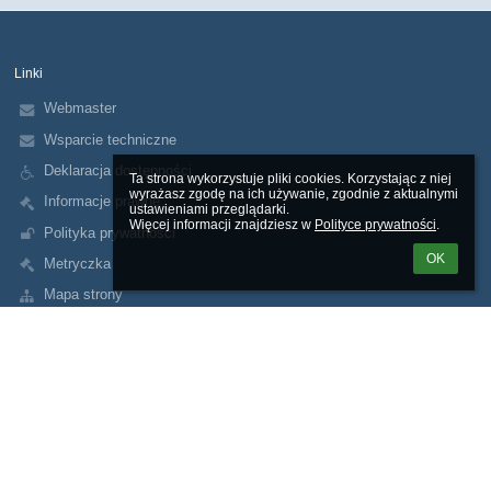
Linki
Webmaster
Wsparcie techniczne
Deklaracja dostępności
Ta strona wykorzystuje pliki cookies. Korzystając z niej 
wyrażasz zgodę na ich używanie, zgodnie z aktualnymi 
Informacje prawne
ustawieniami przeglądarki.

Więcej informacji znajdziesz w 
Polityce prywatności
.
Polityka prywatności
OK
Metryczka
Mapa strony
O nas
Kontakt
Aktualności
Kontakty
I Liceum Ogólnokształcące im.Króla Kazimierza Wielkiego