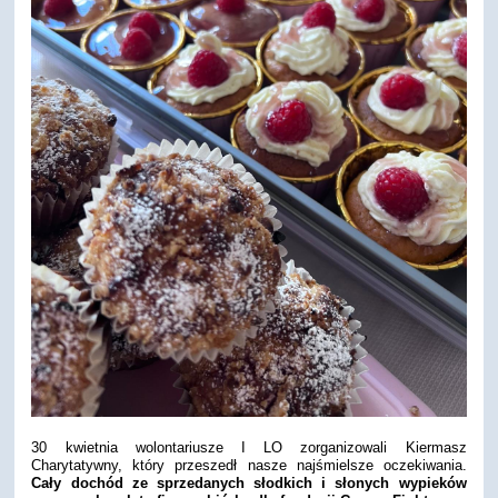
30 kwietnia wolontariusze I LO zorganizowali Kiermasz
Charytatywny, który przeszedł nasze najśmielsze oczekiwania.
Cały dochód ze sprzedanych słodkich i słonych wypieków