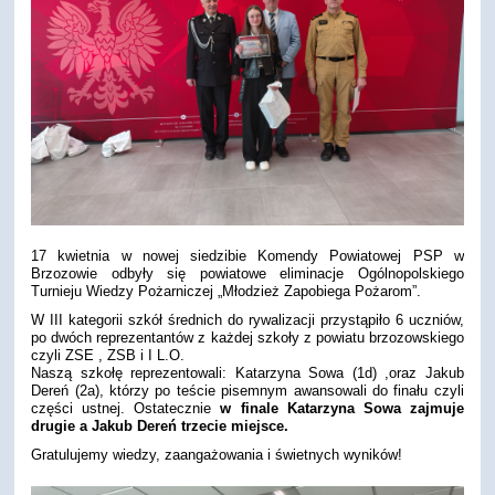
17 kwietnia w nowej siedzibie Komendy Powiatowej PSP w
Brzozowie odbyły się powiatowe eliminacje Ogólnopolskiego
Turnieju Wiedzy Pożarniczej „Młodzież Zapobiega Pożarom”.
24
W III kategorii szkół średnich do rywalizacji przystąpiło 6 uczniów,
po dwóch reprezentantów z każdej szkoły z powiatu brzozowskiego
czyli ZSE , ZSB i I L.O.
Naszą szkołę reprezentowali: Katarzyna Sowa (1d) ,oraz Jakub
Dereń (2a), którzy po teście pisemnym awansowali do finału czyli
części ustnej. Ostatecznie
w finale Katarzyna Sowa zajmuje
drugie a Jakub Dereń trzecie miejsce.
Gratulujemy wiedzy, zaangażowania i świetnych wyników!