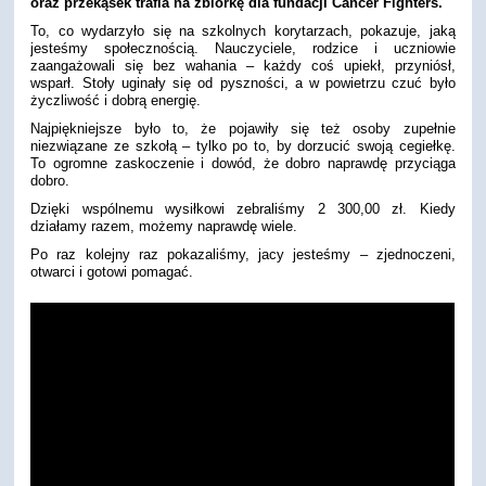
oraz przekąsek trafia na zbiórkę dla fundacji Cancer Fighters.
To, co wydarzyło się na szkolnych korytarzach, pokazuje, jaką
jesteśmy społecznością. Nauczyciele, rodzice i uczniowie
zaangażowali się bez wahania – każdy coś upiekł, przyniósł,
wsparł. Stoły uginały się od pyszności, a w powietrzu czuć było
życzliwość i dobrą energię.
Najpiękniejsze było to, że pojawiły się też osoby zupełnie
niezwiązane ze szkołą – tylko po to, by dorzucić swoją cegiełkę.
To ogromne zaskoczenie i dowód, że dobro naprawdę przyciąga
dobro.
Dzięki wspólnemu wysiłkowi zebraliśmy 2 300,00 zł. Kiedy
działamy razem, możemy naprawdę wiele.
Po raz kolejny raz pokazaliśmy, jacy jesteśmy – zjednoczeni,
otwarci i gotowi pomagać.