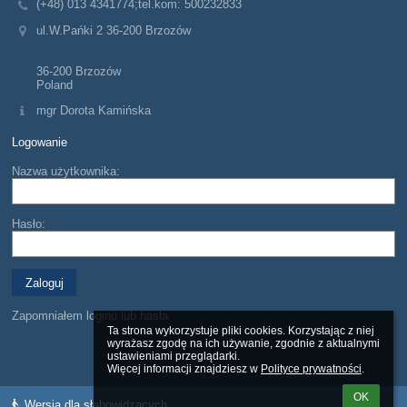
(+48) 013 4341774;tel.kom: 500232833
ul.W.Pańki 2 36-200 Brzozów
36-200 Brzozów
Poland
mgr Dorota Kamińska
Logowanie
Nazwa użytkownika:
Hasło:
Zapomniałem loginu lub hasła
Ta strona wykorzystuje pliki cookies. Korzystając z niej 
wyrażasz zgodę na ich używanie, zgodnie z aktualnymi 
ustawieniami przeglądarki.

Więcej informacji znajdziesz w 
Polityce prywatności
.
OK
Wersja dla słabowidzących