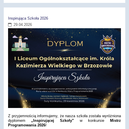
Inspirująca Szkoła 2026
29.04.2026
Z przyjemnością informujemy, że nasza szkoła została wyróżniona
dyplomem
„Inspirującej Szkoły”
w konkursie
Mistrz
Programowania 2026
!