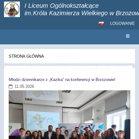
I Liceum Ogólnokształcące
im.Króla Kazimierza Wielkiego w Brzozow
LOGOWANIE
STRONA GŁÓWNA
\
AKTUALNOŚCI
Aktualności
Wstecz
3
4
5
6
7
8
9
10
11
12
Dalej
Młodzi dziennikarze z „Kazika” na konferencji w Brzozowie!
11.05.2026