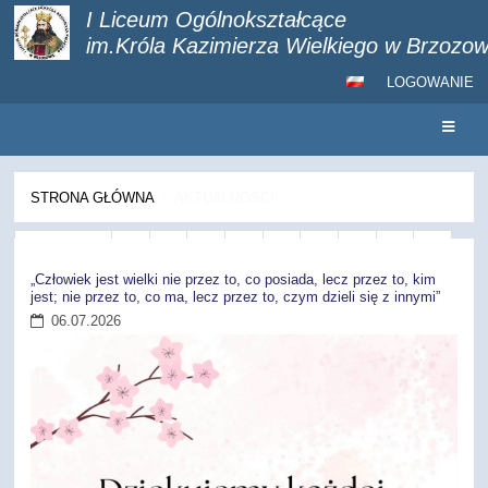
I Liceum Ogólnokształcące
im.Króla Kazimierza Wielkiego w Brzozow
LOGOWANIE
STRONA GŁÓWNA
\
AKTUALNOŚCI
Aktualności
Wstecz
1
2
3
4
5
6
7
8
9
10
Dalej
„Człowiek jest wielki nie przez to, co posiada, lecz przez to, kim
jest; nie przez to, co ma, lecz przez to, czym dzieli się z innymi”
06.07.2026