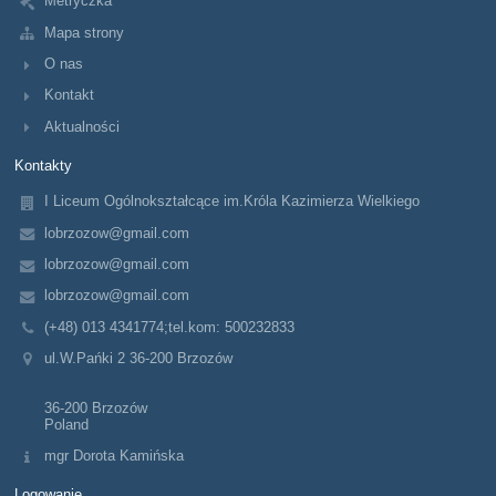
Metryczka
Mapa strony
O nas
Kontakt
Aktualności
Kontakty
I Liceum Ogólnokształcące im.Króla Kazimierza Wielkiego
lobrzozow@gmail.com
lobrzozow@gmail.com
lobrzozow@gmail.com
(+48) 013 4341774;tel.kom: 500232833
ul.W.Pańki 2 36-200 Brzozów
36-200 Brzozów
Poland
mgr Dorota Kamińska
Logowanie