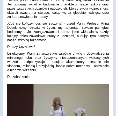
została przez Panią Dyrektor Dorotę Kamińską, która podkreśliła
Jej ogromny wkład w budowanie charakteru naszej szkoły oraz
przez wszystkich uczniów i nauczycieli, którzy swoją wdzięczność
okazali owacją na stojąco, dając wyraz głębokiej wdzięczności
za lata poświęcenia i pracy.
„Coś się kończy, coś się zaczyna” - przed Panią Profesor Anną
Dudek nowy rozdział w życiu, my natomiast zawsze pamiętać
będziemy o Jej zaangażowaniu i sercu, jakie wkładała w każdy
kolejny dzień zawodowej pracy z uczniami, budując tym samym
naszą szkolną tożsamość.
Drodzy Uczniowie!
Dziękujemy Wam za wszystkie wspólne chwile i doświadczenia
minionego roku oraz życzymy niezapomnianych wakacyjnych
wrażeń - odpoczywajcie, ładujcie akumulatory, cieszcie się
słońcem, miłością i przyjaźnią, łapcie dobre momenty - opowiecie
o nich we wrześniu.
Do zobaczenia!!